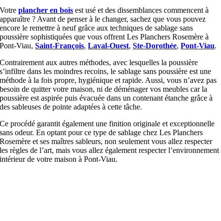
Votre
plancher en bois
est usé et des dissemblances commencent à
apparaître ? Avant de penser à le changer, sachez que vous pouvez
encore le remettre à neuf grâce aux techniques de sablage sans
poussière sophistiquées que vous offrent Les Planchers Rosemère à
Pont-Viau,
Saint-François
,
Laval-Ouest
,
Ste-Dorothée
,
Pont-Viau
.
Contrairement aux autres méthodes, avec lesquelles la poussière
s’infiltre dans les moindres recoins, le sablage sans poussière est une
méthode à la fois propre, hygiénique et rapide. Aussi, vous n’avez pas
besoin de quitter votre maison, ni de déménager vos meubles car la
poussière est aspirée puis évacuée dans un contenant étanche grâce à
des sableuses de pointe adaptées à cette tâche.
Ce procédé garantit également une finition originale et exceptionnelle
sans odeur. En optant pour ce type de sablage chez Les Planchers
Rosemère et ses maîtres sableurs, non seulement vous allez respecter
les règles de l’art, mais vous allez également respecter l’environnement
intérieur de votre maison à Pont-Viau.