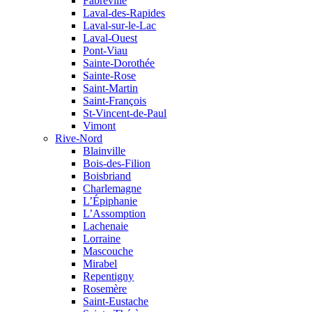
Fabreville
Laval-des-Rapides
Laval-sur-le-Lac
Laval-Ouest
Pont-Viau
Sainte-Dorothée
Sainte-Rose
Saint-Martin
Saint-François
St-Vincent-de-Paul
Vimont
Rive-Nord
Blainville
Bois-des-Filion
Boisbriand
Charlemagne
L’Épiphanie
L’Assomption
Lachenaie
Lorraine
Mascouche
Mirabel
Repentigny
Rosemère
Saint-Eustache