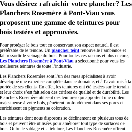
Vous désirez rafraichir votre plancher? Les
Planchers Rosemère à Pont-Viau vous
proposent une gamme de teintures pour
bois testées et approuvées.
Pour protéger le bois tout en conservant son aspect naturel, il est
préférable de le teindre. Un
plancher teint
renouvelle l’ambiance et
fait ressortir le veinage du bois. Pour toutes ces raisons et plus encore,
Les Planchers Rosemère à Pont-Viau
a sélectionné pour vous les
meilleures teintures de toute l’industrie.
Les Planchers Rosemère sont l’un des rares spécialistes à avoir
développé une expertise complète dans le domaine, et à l’avoir mis à la
portée de ses clients. En effet, les teintures ont été testées sur le terrain
et leur choix s’est fait selon des critères de qualité et de durabilité. Les
Planchers Rosemère utilisent des teintures qui apportent une couleur
majestueuse à votre bois, pénètrent profondément dans ses pores et
enrichissent en pigments sa coloration.
Les teintures dont nous disposons se déclinement en plusieurs tons de
bois et peuvent être utilisées pour améliorer tout type de surfaces de
bois. Outre le sablage et la teinture, Les Planchers Rosemère offrent