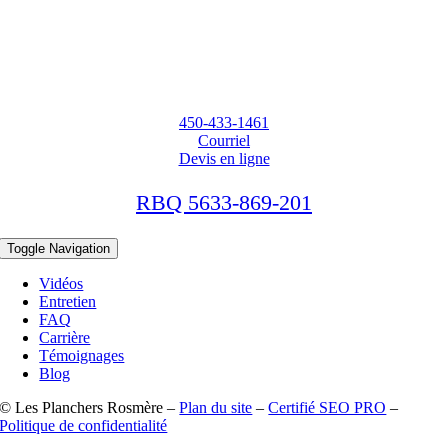
450-433-1461
Courriel
Devis en ligne
RBQ 5633-869-201
Toggle Navigation
Vidéos
Entretien
FAQ
Carrière
Témoignages
Blog
© Les Planchers Rosmère –
Plan du site
–
Certifié SEO PRO
–
Politique de confidentialité