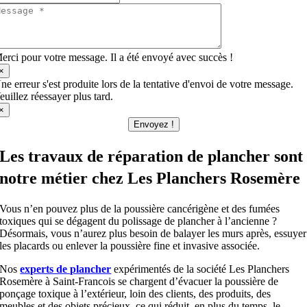
erci pour votre message. Il a été envoyé avec succès !
×
ne erreur s'est produite lors de la tentative d'envoi de votre message.
euillez réessayer plus tard.
×
Envoyez !
Les travaux de réparation de plancher sont
notre métier chez Les Planchers Rosemère
Vous n’en pouvez plus de la poussière cancérigène et des fumées
toxiques qui se dégagent du polissage de plancher à l’ancienne ?
Désormais, vous n’aurez plus besoin de balayer les murs après, essuyer
les placards ou enlever la poussière fine et invasive associée.
Nos
experts de plancher
expérimentés de la société Les Planchers
Rosemère à Saint-Francois se chargent d’évacuer la poussière de
ponçage toxique à l’extérieur, loin des clients, des produits, des
meubles et des objets précieux, ce qui réduit, en plus du temps, le