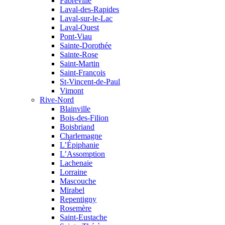
Fabreville
Laval-des-Rapides
Laval-sur-le-Lac
Laval-Ouest
Pont-Viau
Sainte-Dorothée
Sainte-Rose
Saint-Martin
Saint-François
St-Vincent-de-Paul
Vimont
Rive-Nord
Blainville
Bois-des-Filion
Boisbriand
Charlemagne
L’Épiphanie
L’Assomption
Lachenaie
Lorraine
Mascouche
Mirabel
Repentigny
Rosemère
Saint-Eustache