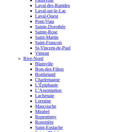
Fabreville
Laval-des-Rapides
Laval-sur-le-Lac
Laval-Ouest
Pont-Viau
Sainte-Dorothée
Sainte-Rose
Saint-Martin
Saint-François
St-Vincent-de-Paul
Vimont
Rive-Nord
Blainville
Bois-des-Filion
Boisbriand
Charlemagne
L’Épiphanie
L’Assomption
Lachenaie
Lorraine
Mascouche
Mirabel
Repentigny
Rosemère
Saint-Eustache