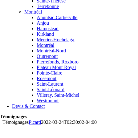
Sainte-Thérèse
Terrebonne
Montréal
Ahuntsic-Cartierville
Anjou
Hampstead
Kirkland
Mercier-Hochelaga
Montréal
Montréal-Nord
Outremont
Pierrefonds, Roxboro
Plateau Mont-Royal
Pointe-Claire
Rosemont
Saint-Laurent
Saint-Léonard
Villeray, Saint-Michel
Westmount
Devis & Contact
Témoignages
Témoignages
Picard
2022-03-24T02:30:02-04:00