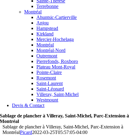
Sainte-Thérèse
Terrebonne
Montréal
Ahuntsic-Cartierville
Anjou
Hampstead
Kirkland
Mercier-Hochelaga
Montréal
Montréal-Nord
Outremont
Pierrefonds, Roxboro
Plateau Mont-Royal
Pointe-Claire
Rosemont
Saint-Laurent
Saint-Léonard
Villeray, Saint-Michel
Westmount
Devis & Contact
Sablage de plancher à Villeray, Saint-Michel, Parc-Extension à
Montréal
Sablage de plancher à Villeray, Saint-Michel, Parc-Extension à
Montréal
Picard
2022-03-25T05:57:05-04:00