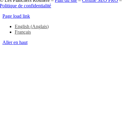
© Les Planchers Rosmère –
Plan du site
–
Certifié SEO PRO
–
Politique de confidentialité
Page load link
English
(
Anglais
)
Français
Aller en haut