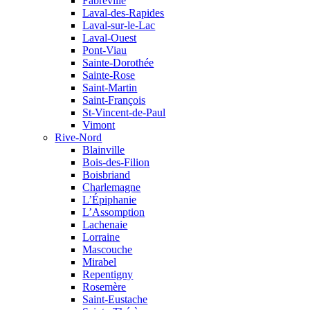
Fabreville
Laval-des-Rapides
Laval-sur-le-Lac
Laval-Ouest
Pont-Viau
Sainte-Dorothée
Sainte-Rose
Saint-Martin
Saint-François
St-Vincent-de-Paul
Vimont
Rive-Nord
Blainville
Bois-des-Filion
Boisbriand
Charlemagne
L’Épiphanie
L’Assomption
Lachenaie
Lorraine
Mascouche
Mirabel
Repentigny
Rosemère
Saint-Eustache