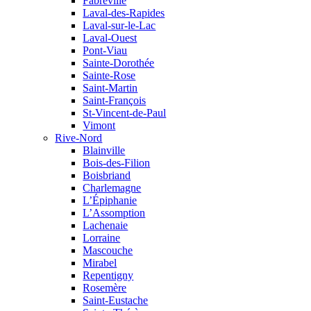
Fabreville
Laval-des-Rapides
Laval-sur-le-Lac
Laval-Ouest
Pont-Viau
Sainte-Dorothée
Sainte-Rose
Saint-Martin
Saint-François
St-Vincent-de-Paul
Vimont
Rive-Nord
Blainville
Bois-des-Filion
Boisbriand
Charlemagne
L’Épiphanie
L’Assomption
Lachenaie
Lorraine
Mascouche
Mirabel
Repentigny
Rosemère
Saint-Eustache