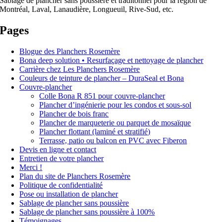
Sablage de plancher sans poussière et traditonnel pour la région de
Montréal, Laval, Lanaudière, Longueuil, Rive-Sud, etc.
Pages
Blogue des Planchers Rosemère
Bona deep solution • Resurfaçage et nettoyage de plancher
Carrière chez Les Planchers Rosemère
Couleurs de teinture de plancher – DuraSeal et Bona
Couvre-plancher
Colle Bona R 851 pour couvre-plancher
Plancher d’ingénierie pour les condos et sous-sol
Plancher de bois franc
Plancher de marqueterie ou parquet de mosaïque
Plancher flottant (laminé et stratifié)
Terrasse, patio ou balcon en PVC avec Fiberon
Devis en ligne et contact
Entretien de votre plancher
Merci !
Plan du site de Planchers Rosemère
Politique de confidentialité
Pose ou installation de plancher
Sablage de plancher sans poussière
Sablage de plancher sans poussière à 100%
Témoignages