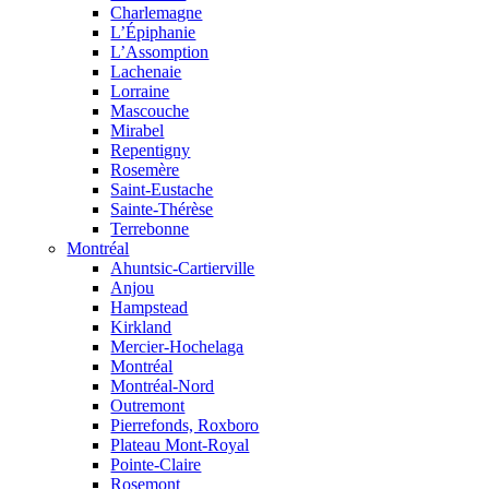
Charlemagne
L’Épiphanie
L’Assomption
Lachenaie
Lorraine
Mascouche
Mirabel
Repentigny
Rosemère
Saint-Eustache
Sainte-Thérèse
Terrebonne
Montréal
Ahuntsic-Cartierville
Anjou
Hampstead
Kirkland
Mercier-Hochelaga
Montréal
Montréal-Nord
Outremont
Pierrefonds, Roxboro
Plateau Mont-Royal
Pointe-Claire
Rosemont