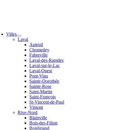
Villes
Laval
Auteuil
Chomedey
Fabreville
Laval-des-Rapides
Laval-sur-le-Lac
Laval-Ouest
Pont-Viau
Sainte-Dorothée
Sainte-Rose
Saint-Martin
Saint-François
St-Vincent-de-Paul
Vimont
Rive-Nord
Blainville
Bois-des-Filion
Boisbriand