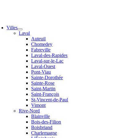
Villes
Laval
Auteuil
Chomedey
Fabreville
Laval-des-Rapides
Laval-sur-le-Lac
Laval-Ouest
Pont-Viau
Sainte-Dorothée
Sainte-Rose
Saint-Martin
Saint-François
St-Vincent-de-Paul
Vimont
Rive-Nord
Blainville
Bois-des-Filion
Boisbriand
Charlemagne