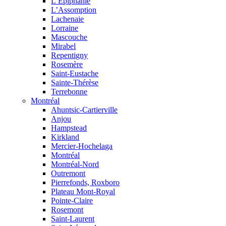
L’Épiphanie
L’Assomption
Lachenaie
Lorraine
Mascouche
Mirabel
Repentigny
Rosemère
Saint-Eustache
Sainte-Thérèse
Terrebonne
Montréal
Ahuntsic-Cartierville
Anjou
Hampstead
Kirkland
Mercier-Hochelaga
Montréal
Montréal-Nord
Outremont
Pierrefonds, Roxboro
Plateau Mont-Royal
Pointe-Claire
Rosemont
Saint-Laurent