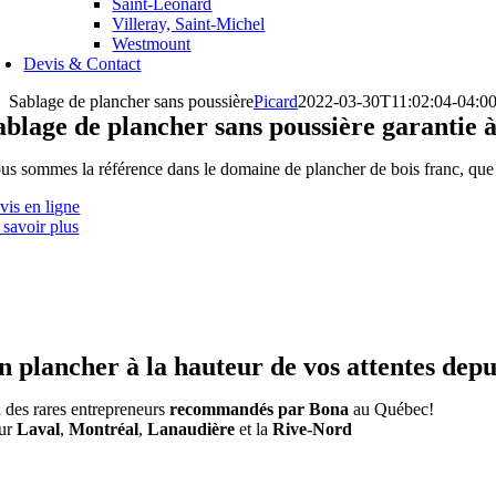
Saint-Léonard
Villeray, Saint-Michel
Westmount
Devis & Contact
Sablage de plancher sans poussière
Picard
2022-03-30T11:02:04-04:0
ablage de plancher sans poussière garantie
us sommes la référence dans le domaine de plancher de bois franc, que c
vis en ligne
 savoir plus
n plancher à la hauteur de vos attentes depu
 des rares entrepreneurs
recommandés par Bona
au Québec!
ur
Laval
,
Montréal
,
Lanaudière
et la
Rive-Nord